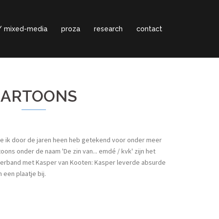
s / mixed-media
proza
research
contact
CARTOONS
die ik door de jaren heen heb getekend voor onder meer
toons onder de naam 'De zin van... emdé / kvk' zijn het
erband met Kasper van Kooten: Kasper leverde absurde
 een plaatje bij.