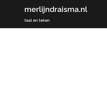
Skip
merlijndraisma.nl
to
content
taal en teken