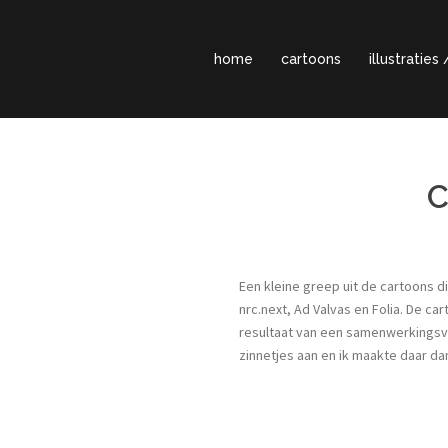
home
cartoons
illustratie
Een kleine greep uit de cartoons 
nrc.next, Ad Valvas en Folia. De car
resultaat van een samenwerkingsv
zinnetjes aan en ik maakte daar dan